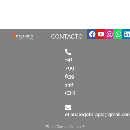
Facebook
Youtube
Insta
Wha
L
CONTACTO
+41
799
639
148
(CH)
elianalogoterapia@gmail.co
Eliana Cevallos© – 2026