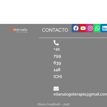
Facebook
Youtube
Insta
Wha
L
CONTACTO
+41
799
639
148
(CH)
elianalogoterapia@gmail.co
Eliana Cevallos© – 2026