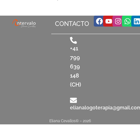
Facebook
Youtube
Insta
Wha
L
CONTACTO
+41
799
639
148
(CH)
elianalogoterapia@gmail.co
Eliana Cevallos© – 2026