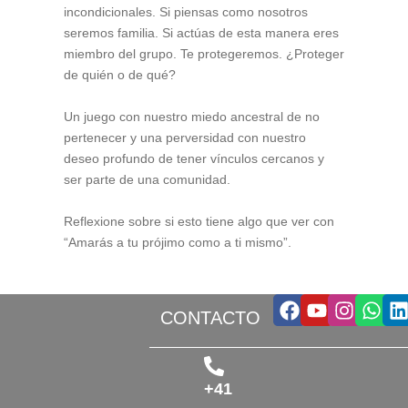
incondicionales. Si piensas como nosotros
seremos familia. Si actúas de esta manera eres
miembro del grupo. Te protegeremos. ¿Proteger
de quién o de qué?
Un juego con nuestro miedo ancestral de no
pertenecer y una perversidad con nuestro
deseo profundo de tener vínculos cercanos y
ser parte de una comunidad.
Reflexione sobre si esto tiene algo que ver con
“Amarás a tu prójimo como a ti mismo”.
Facebook
Youtube
Insta
Wha
L
CONTACTO
+41