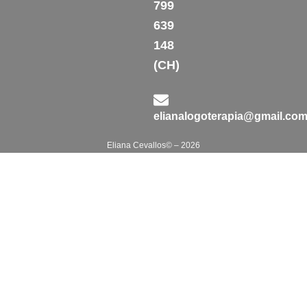
799
639
148
(CH)
elianalogoterapia@gmail.co
Eliana Cevallos© – 2026