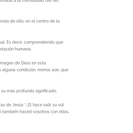
ionada a la mentalidad del ser
ota de ello, en el centro de la
sal. Es decir, comprendiendo que
retación humana.
imagen de Dios) en esta
a alguna condición, menos aún, que
 su más profundo significado.
s de Jesús “…El hace salir su sol
sí también haced vosotros con ellos,