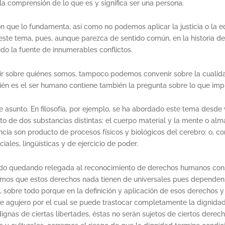
la comprensión de lo que es y significa ser una persona.
 que lo fundamenta, así como no podemos aplicar la justicia o la e
 este tema, pues, aunque parezca de sentido común, en la historia de
do la fuente de innumerables conflictos.
r sobre quiénes somos, tampoco podemos convenir sobre la cualidad
én es el ser humano contiene también la pregunta sobre lo que impl
 asunto. En filosofía, por ejemplo, se ha abordado este tema desde 
de dos substancias distintas: el cuerpo material y la mente o alma 
encia son producto de procesos físicos y biológicos del cerebro; o, 
les, lingüísticas y de ejercicio de poder.
a ido quedando relegada al reconocimiento de derechos humanos cons
sabemos que estos derechos nada tienen de universales pues dependen
 sobre todo porque en la definición y aplicación de esos derechos 
rme agujero por el cual se puede trastocar completamente la dignid
ignas de ciertas libertades, éstas no serán sujetos de ciertos derec