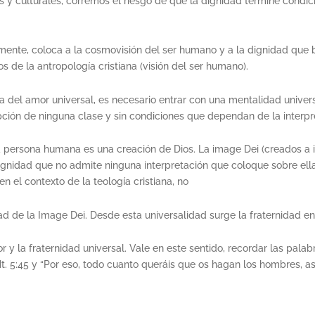
y culturales, corremos el riesgo de que la dignidad termine condic
ente, coloca a la cosmovisión del ser humano y a la dignidad que br
de la antropología cristiana (visión del ser humano).
a del amor universal, es necesario entrar con una mentalidad univer
pción de ninguna clase y sin condiciones que dependan de la interp
la persona humana es una creación de Dios. La image Dei (creados a 
ignidad que no admite ninguna interpretación que coloque sobre ell
 en el contexto de la teología cristiana, no
ad de la Image Dei. Desde esta universalidad surge la fraternidad en
 la fraternidad universal. Vale en este sentido, recordar las palabra
Mt. 5:45 y “Por eso, todo cuanto queráis que os hagan los hombres, a