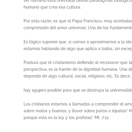
ser humano está orientada desde paradigmas biológicos 
humano que crea esa cultura.
Por esta razón, es que el Papa Francisco, muy acertadam
comprensión del amor universal. Uno de los fundamentos 
Es lógico suponer que, si vamos a aproximarnos a la ide
estamos hablando de algo que aplica a todos, sin exce
Postura que el cristianismo defiende al reconocer que 
perspectiva, es la fuente de la dignidad humana. Una d
dependa de algo cultural, social, religioso, etc. Es decir,
hay agujero posible para que se destruya la universalid
Los cristianos estamos a llamados a comprender el amor y
sobre malos y buenos, y llover sobre justos e injustos” 
porque esta es la ley y los profetas” Mt. 7:12.