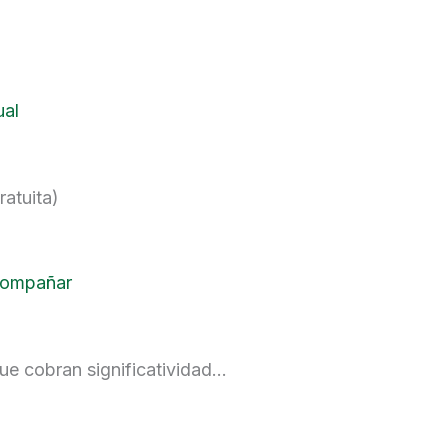
ual
atuita)
compañar
ue cobran significatividad…