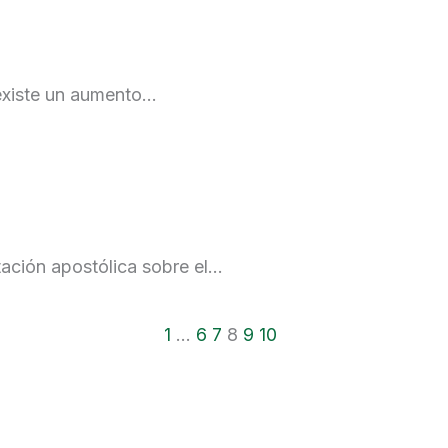
existe un aumento…
tación apostólica sobre el…
1
…
6
7
8
9
10